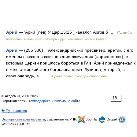
Арий
— ’Арий (лев) (4Цар.15:25 ) ·аналог. Аргов,б …
Полный и
подробный Библейский Словарь к русской канонической Библии
Арий
— (256 336) Александрийский пресвитер, еретик, с его
именем связано возникновение лжеучения («арианства»), с
которым Церкви пришлось бороться в IV в. Арий принадлежал к
школе антиохийского богослова прмч. Лукиана, который, в
свою очередь, в… …
Православие. Словарь-справочник
© Академик, 2000-2026
18+
Обратная связь:
Техподдержка
,
Реклама на сайте
👣 Путешествия
Экспорт словарей на сайты
, сделанные на PHP,
Joomla,
Drupal,
WordPress, MODx.