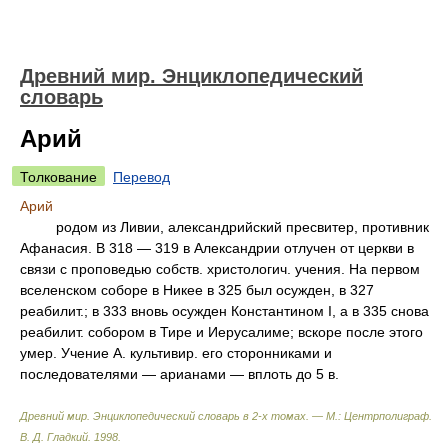
Древний мир. Энциклопедический
словарь
Арий
Толкование
Перевод
Арий
родом из Ливии, александрийский пресвитер, противник
Афанасия. В 318 — 319 в Александрии отлучен от церкви в
связи с проповедью собств. христологич. учения. На первом
вселенском соборе в Никее в 325 был осужден, в 327
реабилит.; в 333 вновь осужден Константином I, а в 335 снова
реабилит. собором в Тире и Иерусалиме; вскоре после этого
умер. Учение А. культивир. его сторонниками и
последователями — арианами — вплоть до 5 в.
Древний мир. Энциклопедический словарь в 2-х томах. — М.: Центрполиграф
.
В. Д. Гладкий
.
1998
.