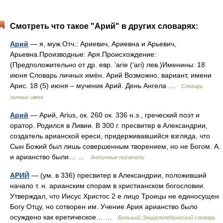
Смотреть что такое "Арий" в других словарях:
Арий
— я, муж.Отч.: Ариевич, Ариевна и Арьевич,
Арьевна.Производные: Аря.Происхождение:
(Предположительно от др. евр. ’arie (‘ari) лев.)Именины: 18
июня Словарь личных имён. Арий Возможно, вариант, имени
Арис. 18 (5) июня – мученик Арий. День Ангела …
Словарь
личных имен
Арий
— Арий, Arius, ок. 260 ок. 336 н.э., греческий поэт и
оратор. Родился в Ливии. В 300 г. пресвитер в Александрии,
создатель арианской ереси, придерживавшийся взгляда, что
Сын Божий был лишь совершенным творением, но не Богом. А.
и арианство были… …
Античные писатели
АРИЙ
— (ум. в 336) пресвитер в Александрии, положивший
начало т. н. арианским спорам в христианском богословии.
Утверждал, что Иисус Христос 2 е лицо Троицы не единосущен
Богу Отцу, но сотворен им. Учение Ария арианство было
осуждено как еретическое… …
Большой Энциклопедический словарь