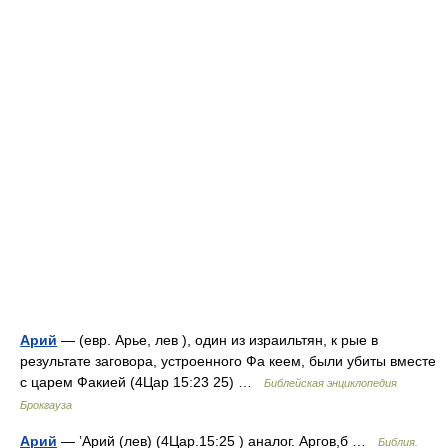
Арий
— (евр. Арье, лев ), один из израильтян, к рые в
результате заговора, устроенного Фа кеем, были убиты вместе
с царем Факией (4Цар 15:23 25) …
Библейская энциклопедия
Брокгауза
Арий
— ’Арий (лев) (4Цар.15:25 ) аналог. Аргов,б …
Библия.